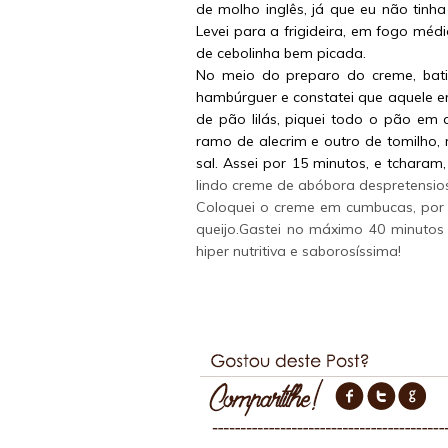
de molho inglês, já que eu não tinh
Levei para a frigideira, em fogo méd
de cebolinha bem picada.
No meio do preparo do creme, bat
hambúrguer e constatei que aquele er
de pão lilás, piquei todo o pão em
ramo de alecrim e outro de tomilho,
sal. Assei por 15 minutos, e tchara
lindo creme de abóbora despretensios
Coloquei o creme em cumbucas, por c
queijo.
Gastei no máximo 40 minutos p
hiper nutritiva e saborosíssima!