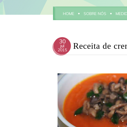
HOME
SOBRE NÓS
MEDI
30
Receita de cre
jul
2015