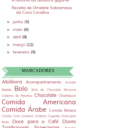
A história da abóbora gigante
Receita de Omelete Sobremesa
da Cora Coralina
junho
(5)
►
maio
(6)
►
abril
(8)
►
março
(12)
►
fevereiro
(9)
►
MARCADORES
Abóbora
Acompanhamento
Assado
Bolo
Bebida
Bolo de Chocolate
Brownie
Chocolate
Churrasco
Caderno de Receitas
Comida Americana
Comida Árabe
Comida Mineira
Cookie
Cora Coralina
Cordeiro
Cupcake
Doce para
Doce para o Café
Doces
festa
Tradicionais
Especiarias
Farinha