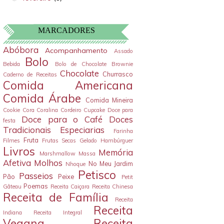
MARCADORES
Abóbora
Acompanhamento
Assado
Bolo
Bebida
Bolo de Chocolate
Brownie
Chocolate
Churrasco
Caderno de Receitas
Comida Americana
Comida Árabe
Comida Mineira
Cookie
Cora Coralina
Cordeiro
Cupcake
Doce para
Doce para o Café
Doces
festa
Tradicionais
Especiarias
Farinha
Fruta
Filmes
Frutas Secas
Gelado
Hambúrguer
Livros
Memória
Marshmallow
Massa
Afetiva
Molhos
No Meu Jardim
Nhoque
Petisco
Passeios
Pão
Peixe
Petit
Poemas
Gâteau
Receita Caiçara
Receita Chinesa
Receita de Família
Receita
Receita
Indiana
Receita Integral
Vegana
Receita