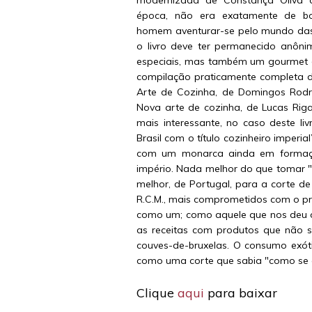
modernizada de Constança Oliva 
época, não era exatamente de 
homem aventurar-se pelo mundo das 
o livro deve ter permanecido anôn
especiais, mas também um gourmet de
compilação praticamente completa do
Arte de Cozinha, de Domingos Rodr
Nova arte de cozinha, de Lucas Riga
mais interessante, no caso deste l
Brasil com o título cozinheiro imperi
com um monarca ainda em formação
império. Nada melhor do que tomar 
melhor, de Portugal, para a corte d
R.C.M., mais comprometidos com o p
como um; como aquele que nos deu or
as receitas com produtos que não 
couves-de-bruxelas. O consumo exót
como uma corte que sabia "como se 
Clique
aqui
para baixar