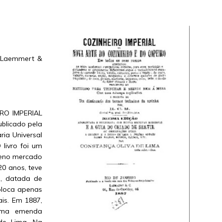
: Laemmert &
RO IMPERIAL
blicado pela
ria Universal
livro foi um
queno mercado
20 anos, teve
o, datada de
coloca apenas
iais. Em 1887,
 uma emenda