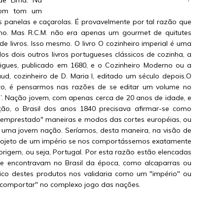
de Lima. Na
bom tom um
panelas e caçarolas. É provavelmente por tal razão que
imo. Mas R.C.M. não era apenas um gourmet de quitutes
 livros. Isso mesmo. O livro O cozinheiro imperial é uma
s dois outros livros portugueses clássicos de cozinha, a
igues, publicado em 1680, e o Cozinheiro Moderno ou a
ud, cozinheiro de D. Maria I, editado um século depois.O
ivro, é pensarmos nas razões de se editar um volume no
al”. Nação jovem, com apenas cerca de 20 anos de idade, e
, o Brasil dos anos 1840 precisava afirmar-se como
"emprestado" maneiras e modos das cortes européias, ou
e uma jovem nação. Seríamos, desta maneira, na visão de
rojeto de um império se nos comportássemos exatamente
igem, ou seja, Portugal. Por esta razão estão elencadas
se encontravam no Brasil da época, como alcaparras ou
ico destes produtos nos validaria como um "império" ou
comportar" no complexo jogo das nações.