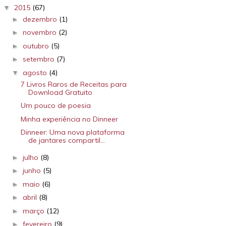
2015
(67)
▼
dezembro
(1)
►
novembro
(2)
►
outubro
(5)
►
setembro
(7)
►
agosto
(4)
▼
7 Livros Raros de Receitas para
Download Gratuito
Um pouco de poesia
Minha experiência no Dinneer
Dinneer: Uma nova plataforma
de jantares compartil...
julho
(8)
►
junho
(5)
►
maio
(6)
►
abril
(8)
►
março
(12)
►
fevereiro
(9)
►