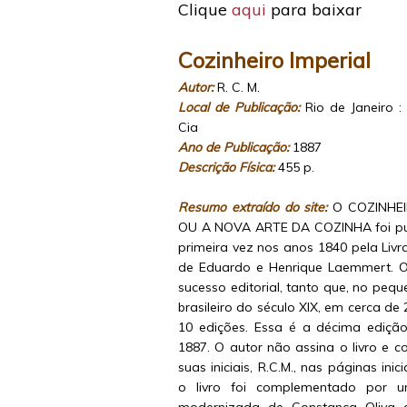
Clique
aqui
para baixar
Cozinheiro Imperial
Autor:
R. C. M.
Local de Publicação:
Rio de Janeiro 
Cia
Ano de Publicação:
1887
Descrição Física:
455 p.
Resumo extraído do site:
O COZINHEI
OU A NOVA ARTE DA COZINHA foi pu
primeira vez nos anos 1840 pela Livra
de Eduardo e Henrique Laemmert. O 
sucesso editorial, tanto que, no pe
brasileiro do século XIX, em cerca de 
10 edições. Essa é a décima ediçã
1887. O autor não assina o livro e 
suas iniciais, R.C.M., nas páginas inic
o livro foi complementado por