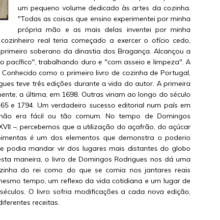
um pequeno volume dedicado às artes da cozinha.
"Todas as coisas que ensino experimentei por minha
própria mão e as mais delas inventei por minha
 cozinheiro real teria começado a exercer o ofício cedo,
o primeiro soberano da dinastia dos Bragança. Alcançou a
o pacífico", trabalhando duro e "com asseio e limpeza". A
. Conhecido como o primeiro livro de cozinha de Portugal,
ues teve três edições durante a vida do autor. A primeira
nte, a última, em 1698. Outras viriam ao longo do século
765 e 1794. Um verdadeiro sucesso editorial num país em
ro não era fácil ou tão comum. No tempo de Domingos
o XVII –, percebemos que a utilização do açafrão, do açúcar
 pimentas é um dos elementos que demonstra o poderio
e podia mandar vir dos lugares mais distantes do globo
esta maneira, o livro de Domingos Rodrigues nos dá uma
ozinha do rei como do que se comia nos jantares reais
 mesmo tempo, um reflexo da vida cotidiana e um lugar de
éculos. O livro sofria modificações a cada nova edição,
iferentes receitas.