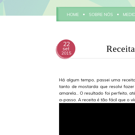
HOME
SOBRE NÓS
MEDI
22
Receit
set
2015
Há algum tempo, passei uma receit
tanto de mostarda que resolvi faze
amarela... O resultado foi perfeito, 
a-passo. A receita é tão fácil que o v