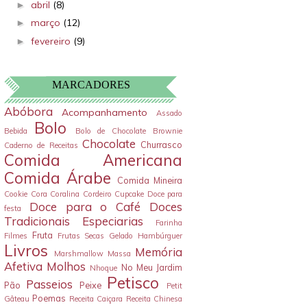
abril
(8)
►
março
(12)
►
fevereiro
(9)
►
MARCADORES
Abóbora
Acompanhamento
Assado
Bolo
Bebida
Bolo de Chocolate
Brownie
Chocolate
Churrasco
Caderno de Receitas
Comida Americana
Comida Árabe
Comida Mineira
Cookie
Cora Coralina
Cordeiro
Cupcake
Doce para
Doce para o Café
Doces
festa
Tradicionais
Especiarias
Farinha
Fruta
Filmes
Frutas Secas
Gelado
Hambúrguer
Livros
Memória
Marshmallow
Massa
Afetiva
Molhos
No Meu Jardim
Nhoque
Petisco
Passeios
Pão
Peixe
Petit
Poemas
Gâteau
Receita Caiçara
Receita Chinesa