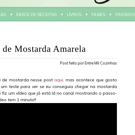
DAS
ÍNDICE DE RECEITAS
LIVROS
FILMES
PASSEIO
a de Mostarda Amarela
Post feito por
Entre Mil Cozinhas
a de mostarda nesse post
aqui
, mas acontece que gosto
r um teste para ver se eu conseguia chegar na mostarda
até fiz um vídeo que já está lá no canal mostrando o passo-
ídeo tem 1 minuto!!