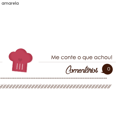
a amarela
0