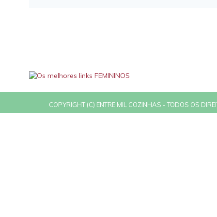
COPYRIGHT (C) ENTRE MIL COZINHAS - TODOS OS DIR