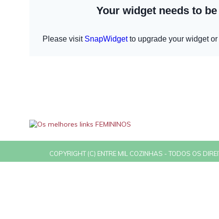
COPYRIGHT (C) ENTRE MIL COZINHAS - TODOS OS DIR